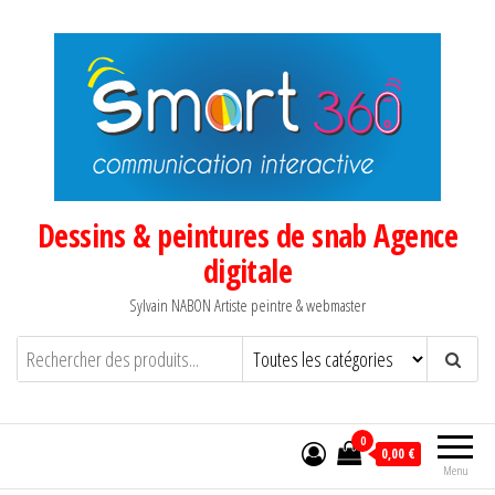
Aller
au
contenu
Dessins & peintures de snab Agence
digitale
Sylvain NABON Artiste peintre & webmaster
0
0,00 €
Menu