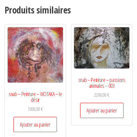
Produits similaires
snab – Peinture – passions
animales – 003
snab – Peinture – WOTAKA – le
2200,00
€
désir
1000,00
€
Ajouter au panier
Ajouter au panier