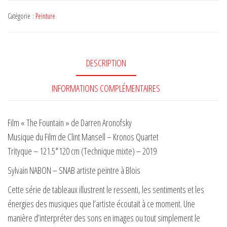
-
Catégorie :
Peinture
Peinture
-
triptyque
DESCRIPTION
THE
FOUNTAIN
INFORMATIONS COMPLÉMENTAIRES
Film « The Fountain » de Darren Aronofsky
Musique du Film de Clint Mansell – Kronos Quartet
Trityque – 121.5*120 cm (Technique mixte) – 2019
Sylvain NABON – SNAB artiste peintre à Blois
Cette série de tableaux illustrent le ressenti, les sentiments et les
énergies des musiques que l’artiste écoutait à ce moment. Une
manière d’interpréter des sons en images ou tout simplement le