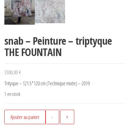
snab – Peinture – triptyque
THE FOUNTAIN
3300,00
€
Trityque – 121.5*120 cm (Technique mixte) – 2019
1 en stock
quantité
Ajouter au panier
-
+
de
snab