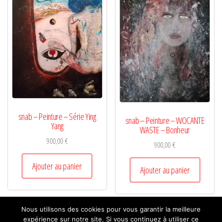
snab – Peinture – Série Ying
snab – Peinture – WOCANTE
Yang
WASTE – Bonheur
900,00
€
900,00
€
Ajouter au panier
Ajouter au panier
Nous utilisons des cookies pour vous garantir la meilleure
expérience sur notre site. Si vous continuez à utiliser ce