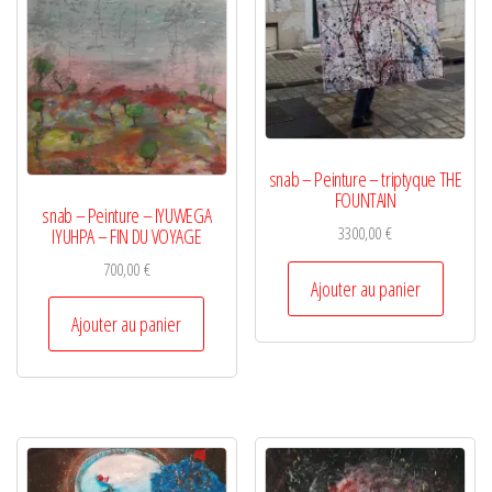
snab – Peinture – triptyque THE
FOUNTAIN
snab – Peinture – IYUWEGA
3300,00
€
IYUHPA – FIN DU VOYAGE
700,00
€
Ajouter au panier
Ajouter au panier