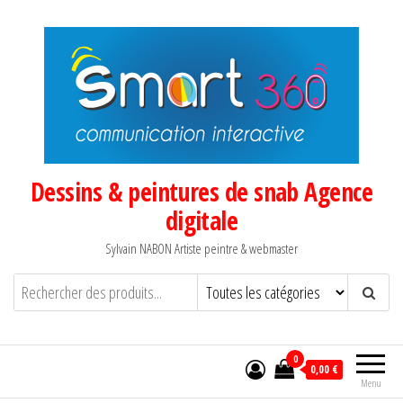
Aller
au
contenu
Dessins & peintures de snab Agence
digitale
Sylvain NABON Artiste peintre & webmaster
0
0,00 €
Menu