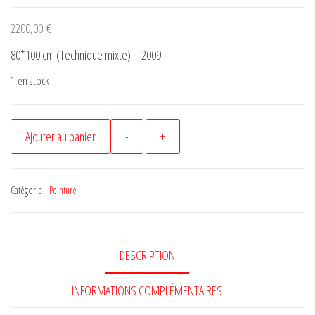
2200,00
€
80*100 cm (Technique mixte) – 2009
1 en stock
quantité
Ajouter au panier
-
+
de
snab
-
Catégorie :
Peinture
Peinture
-
passions
DESCRIPTION
animales
-
INFORMATIONS COMPLÉMENTAIRES
003