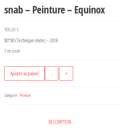
snab – Peinture – Equinox
900,00
€
80*80 (Technique mixte) – 2018
1 en stock
quantité
Ajouter au panier
-
+
de
snab
-
Catégorie :
Peinture
Peinture
-
Equinox
DESCRIPTION