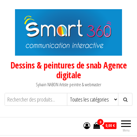
Aller
au
contenu
Dessins & peintures de snab Agence
digitale
Sylvain NABON Artiste peintre & webmaster
0
0,00 €
Menu