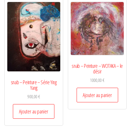
snab – Peinture – WOTAKA – le
désir
1000,00
€
snab – Peinture – Série Ying
Yang
Ajouter au panier
900,00
€
Ajouter au panier