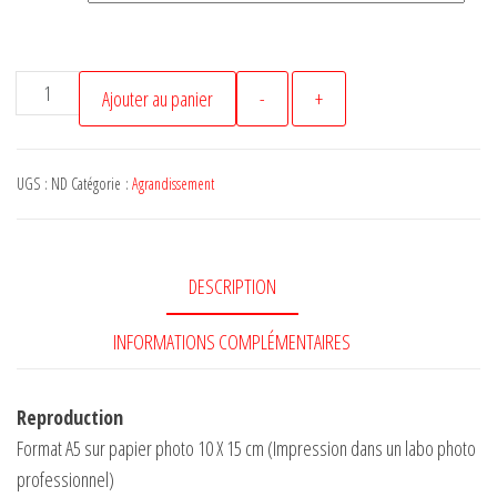
quantité
Ajouter au panier
-
+
de
snab
-
UGS :
ND
Catégorie :
Agrandissement
Dessin
Yin
Yang
DESCRIPTION
109
INFORMATIONS COMPLÉMENTAIRES
Reproduction
Format A5 sur papier photo 10 X 15 cm (Impression dans un labo photo
professionnel)