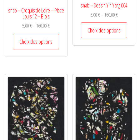
snab – Dessin Yin Yang 004
snab – Croquis de Loire – Place
6,00
€
–
160,00
€
Louis 12 – Blois
5,00
€
–
160,00
€
Choix des options
Choix des options