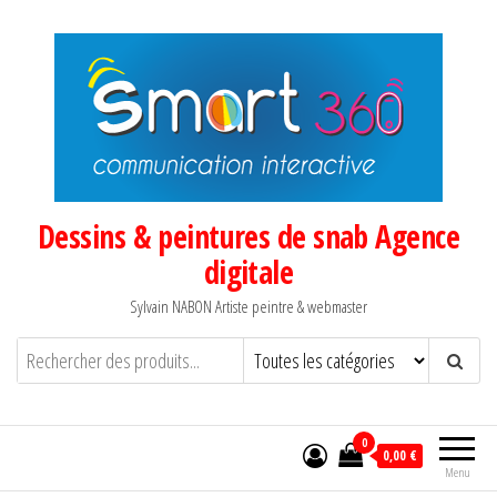
Aller
au
contenu
Dessins & peintures de snab Agence
digitale
Sylvain NABON Artiste peintre & webmaster
0
0,00 €
Menu