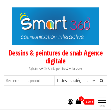
Aller
au
contenu
Dessins & peintures de snab Agence
digitale
Sylvain NABON Artiste peintre & webmaster
0
0,00 €
Menu