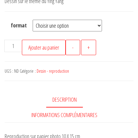
Dessin sur le thème du Ying Yang
format
quantité
Ajouter au panier
-
+
de
snab
-
UGS :
ND
Catégorie :
Dessin - reproduction
Dessin
Yin
Yang
DESCRIPTION
068
INFORMATIONS COMPLÉMENTAIRES
Reproduction sur papier photo 10 X 15 cm