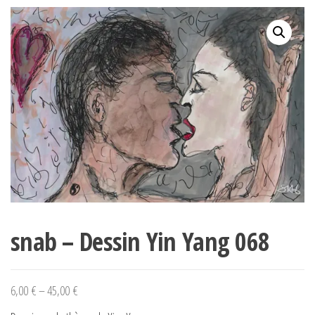
snab – Dessin Yin Yang 068
6,00
€
–
45,00
€