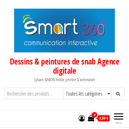
Aller
au
contenu
Dessins & peintures de snab Agence
digitale
Sylvain NABON Artiste peintre & webmaster
0
0,00 €
Menu