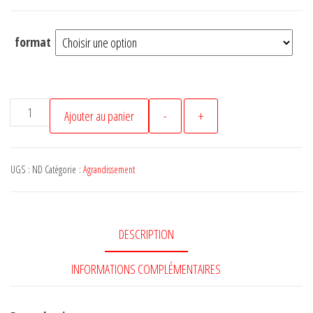
format
quantité
Ajouter au panier
-
+
de
snab
-
UGS :
ND
Catégorie :
Agrandissement
Croquis
de
Loire
DESCRIPTION
-
Cathédrale
INFORMATIONS COMPLÉMENTAIRES
Saint-
Louis