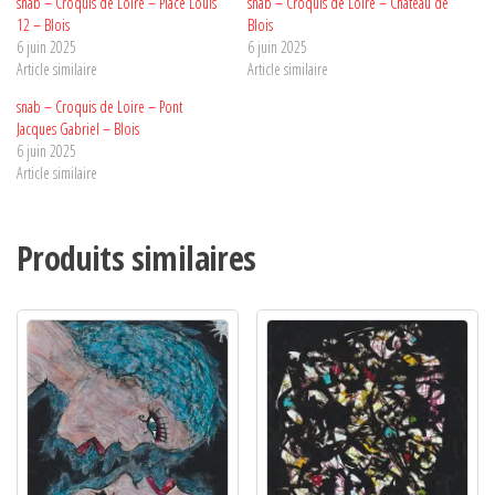
snab – Croquis de Loire – Place Louis
snab – Croquis de Loire – Château de
12 – Blois
Blois
6 juin 2025
6 juin 2025
Article similaire
Article similaire
snab – Croquis de Loire – Pont
Jacques Gabriel – Blois
6 juin 2025
Article similaire
Produits similaires