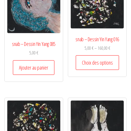
snab – Dessin Yin Yang 016
snab – Dessin Yin Yang 085
5,00
€
–
160,00
€
5,00
€
Choix des options
Ajouter au panier